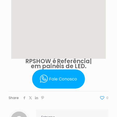
RPSHOW é
Inovação
em painéis de LED.
Fale Conosco
Share
0