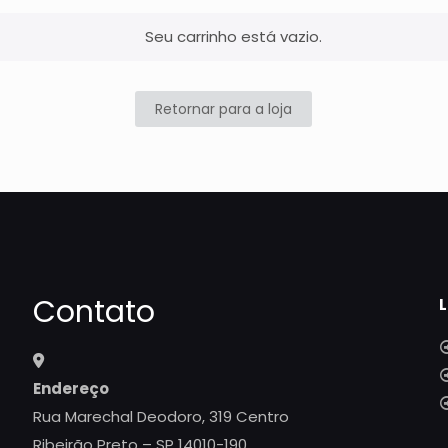
Seu carrinho está vazio.
Retornar para a loja
Contato
L
Endereço
Rua Marechal Deodoro, 319 Centro
Ribeirão Preto – SP 14010-190