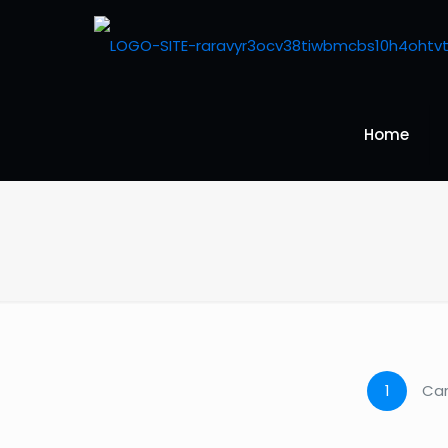
Home
1
Car