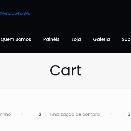
Quem Somos
Painéis
Loja
Galeria
Sup
Cart
rinho
2
Finalização de compra
3