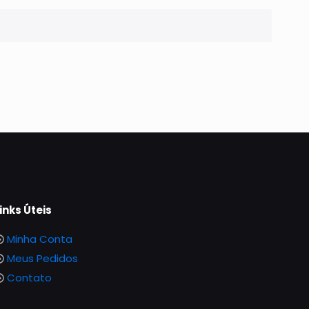
inks Úteis
Minha Conta
Meus Pedidos
Contato