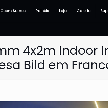
Quem Somos
Painéis
Loja
Galeria
Sup
9mm 4x2m Indoor I
sa Bild em Franc