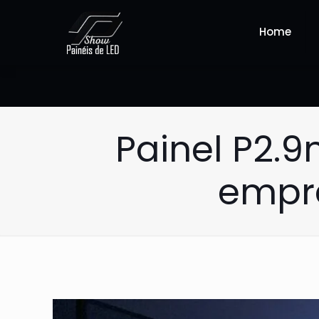
Home
Painel P2.
empre