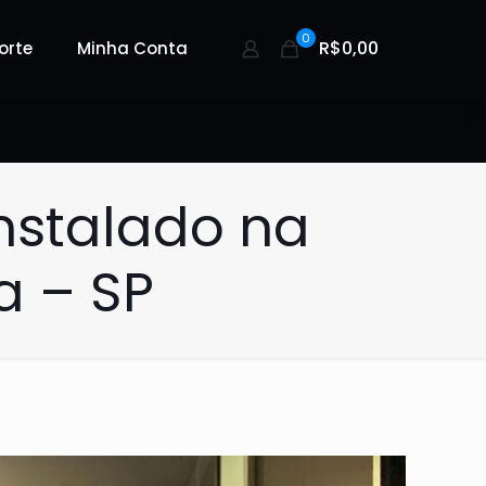
0
R$0,00
orte
Minha Conta
nstalado na
a – SP