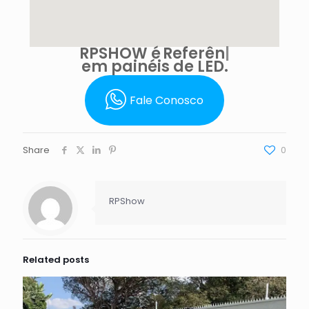
RPSHOW é
Referência
em painéis de LED.
Fale Conosco
Share
0
RPShow
Related posts