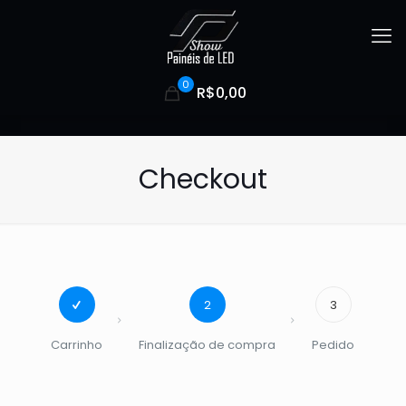
0
R$0,00
Checkout
2
3
Carrinho
Finalização de compra
Pedido