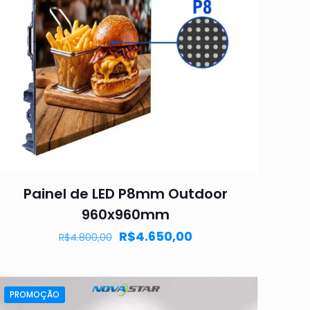
Painel de LED P8mm Outdoor
960x960mm
R$
4.650,00
R$
4.800,00
PROMOÇÃO