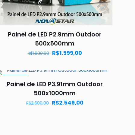
Painel de LED P2.9mm Outdoor
500x500mm
R$
1.599,00
R$
1.800,00
PROMOÇÃO
Painel de LED P3.91mm Outdoor
500x1000mm
R$
2.549,00
R$
2.600,00