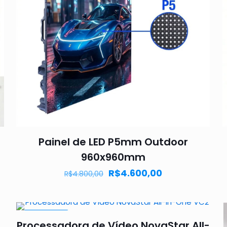
Painel de LED P5mm Outdoor
960x960mm
R$
4.600,00
R$
4.800,00
PROMOÇÃO
Processadora de Vídeo NovaStar All-