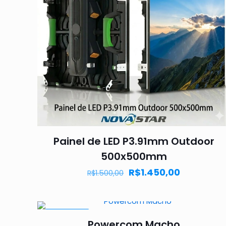
Painel de LED P3.91mm Outdoor
500x500mm
R$
1.450,00
R$
1.500,00
PROMOÇÃO
Powercom Macho